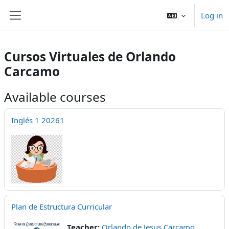
Skip to main content
Log in
Side panel
Cursos Virtuales de Orlando
Carcamo
Available courses
Inglés 1 20261
Plan de Estructura Curricular
Teacher:
Orlando de Jesus Carcamo